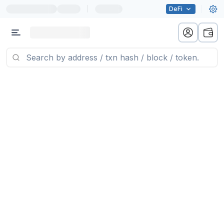
|
DeFi